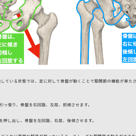
地している状態では、足に対して骨盤が動くことで股関節の機能が果た
に引っ張り、骨盤を右回旋、左屈、前傾させます。
幹を押し出し、骨盤を左回旋、右屈、後傾させます。