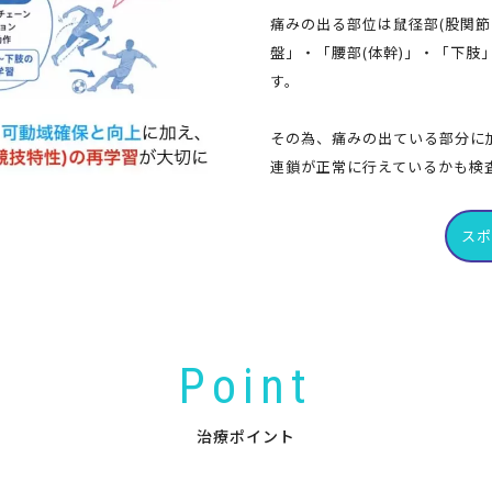
痛みの出る部位は鼠径部(股関
盤」・「腰部(体幹)」・「下
す。
その為、痛みの出ている部分に
連鎖が正常に行えているかも検
ス
Point
治療ポイント