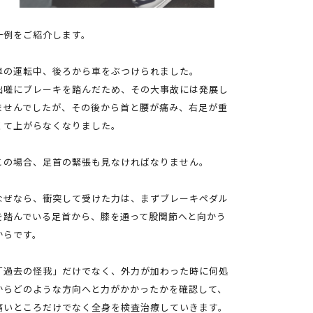
一例をご紹介します。
車の運転中、後ろから車をぶつけられました。
咄嗟にブレーキを踏んだため、その大事故には発展し
ませんでしたが、その後から首と腰が痛み、右足が重
くて上がらなくなりました。
この場合、足首の緊張も見なければなりません。
なぜなら、衝突して受けた力は、まずブレーキペダル
を踏んでいる足首から、膝を通って股関節へと向かう
からです。
「過去の怪我」だけでなく、外力が加わった時に何処
からどのような方向へと力がかかったかを確認して、
痛いところだけでなく全身を検査治療していきます。