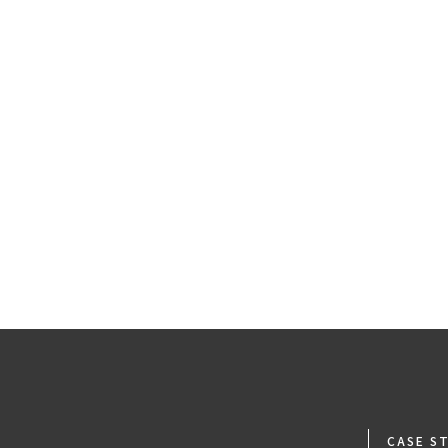
足関節
膝関節
臀部・股関節
腰・背中
頚部
CASE S