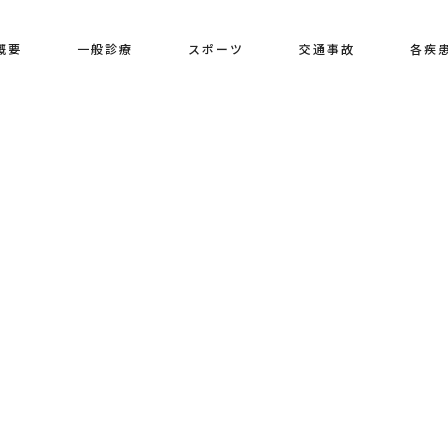
概要
一般診療
スポーツ
交通事故
各疾
[%title%]
HOME
|
ブログ
|
template.detail