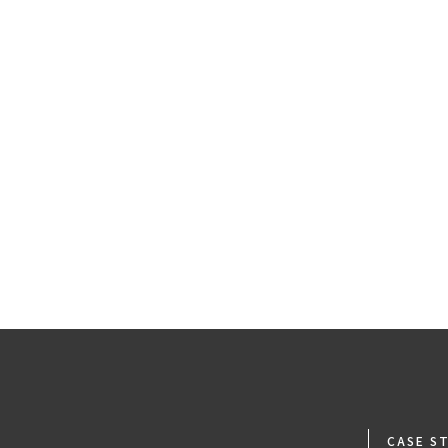
足関節
膝関節
臀部・股関節
腰・背中
頚部
CASE S