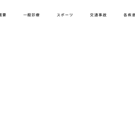
概要
一般診療
スポーツ
交通事故
各疾
[%title%]
HOME
|
ブログ
|
template.detail