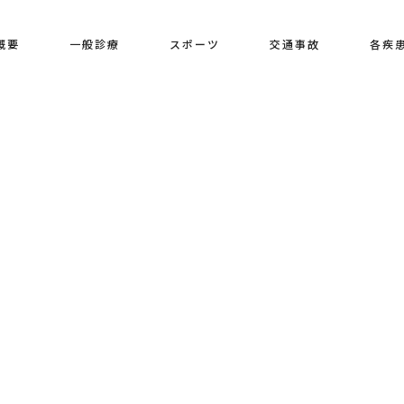
概要
一般診療
スポーツ
交通事故
各疾
[%title%]
HOME
|
ブログ
|
template.detail