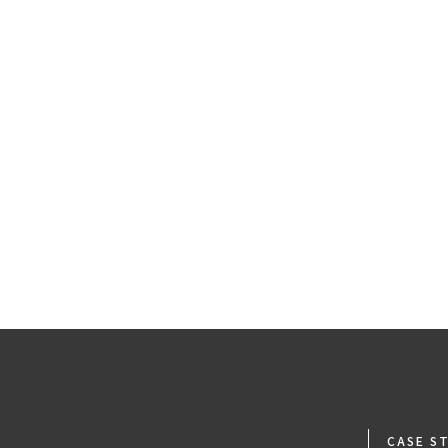
足関節
膝関節
臀部・股関節
腰・背中
頚部
CASE S